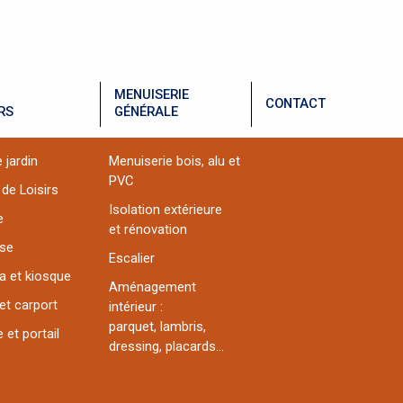
MENUISERIE
CONTACT
RS
GÉNÉRALE
 jardin
Menuiserie bois, alu et
PVC
 de Loisirs
Isolation extérieure
e
et rénovation
sse
Escalier
a et kiosque
Aménagement
et carport
intérieur :
parquet, lambris,
 et portail
dressing, placards...