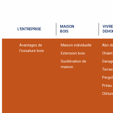
MAISON
VIVRE
L'ENTREPRISE
BOIS
DEHO
Avantages de
Maison individuelle
Abri de
l'ossature bois
Extension bois
Chalet
Surélévation de
Garag
maison
Terra
Pergol
Préau 
Clôture