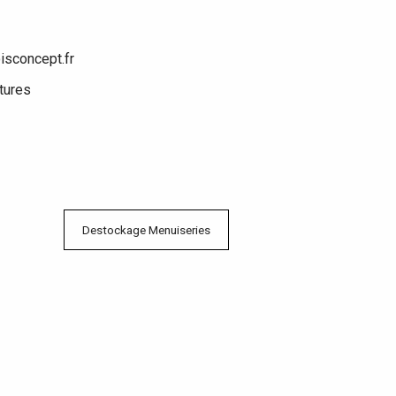
isconcept.fr
tures
Destockage Menuiseries