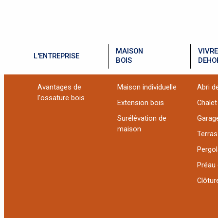
MAISON
VIVRE
L'ENTREPRISE
BOIS
DEHO
Avantages de
Maison individuelle
Abri de
l'ossature bois
Extension bois
Chalet
Surélévation de
Garag
maison
Terra
Pergol
Préau 
Clôture