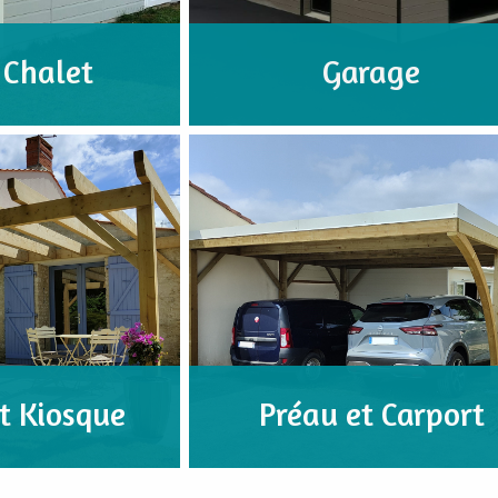
 Chalet
Garage
t Kiosque
Préau et Carport