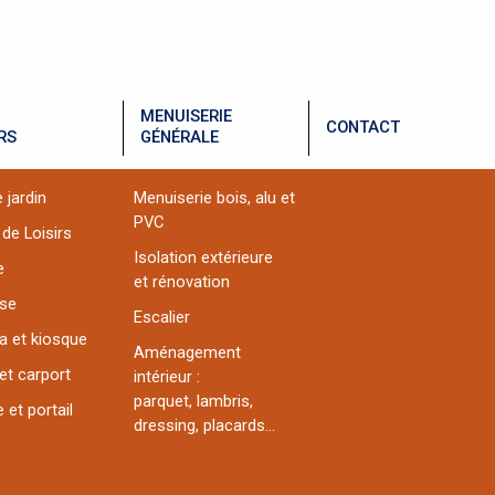
MENUISERIE
CONTACT
RS
GÉNÉRALE
 jardin
Menuiserie bois, alu et
PVC
 de Loisirs
Isolation extérieure
e
et rénovation
sse
Escalier
a et kiosque
Aménagement
et carport
intérieur :
parquet, lambris,
 et portail
dressing, placards...