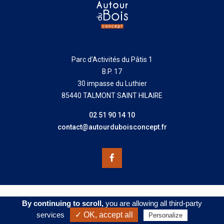
Parc d’Activités du Pâtis 1
B.P. 17
30 impasse du Luthier
85440 TALMONT SAINT HILAIRE
02 51 90 14 10
contact@autourduboisconcept.fr
© 2026 - Autour du Bois Concept |
Mentions légales
|
Données
By continuing to scroll,
you are allowing all third-party
Personnelles
| Conception :
Agence UPMOTION
services
✓ OK, accept all
Personalize